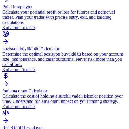
PnL Hesaplayıcı
Calculate your potential profit or loss for futures and perpetual
trades. Plan your trades with precise entry, exit, and kaldıraç
calculations.
Kullanımı ücretsiz
pozisyon büyüklüğü Calculator
Determine the optimal pozisyon büyüklüğü based on your account
size, risk tolerance, and zarar durdurma. Never risk more than you
can afford.
Kullanımı ücretsiz
fonlama oranı Calculator
Calculate the cost of holding a sürekli vadeli işlemler position over
time. Understand fonlama oranı impact on your trading strategy.
Kullanımı ücretsiz
Risk/Ödül Hesaplayıcı