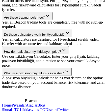
Beacon offers free likidasyon, PnL, pozisyon büyüklüğü, fonlama
oranı, and risk/reward calculators for Hyperliquid sürekli vadeli
işlemler.
Are these trading tools free?
Yes, all Beacon trading tools are completely free with no sign-up
required.
Do these calculators work for Hyperliquid?
Yes, all calculators are designed for Hyperliquid sürekli vadeli
işlemler with accurate fee and kaldıraç calculations.
How do I calculate my likidasyon price?
Use our Likidasyon Calculator. Enter your giriş fiyatı, kaldıraç,
pozisyon büyüklüğü, and direction to see your exact likidasyon
price.
What is a pozisyon büyüklüğü calculator?
A pozisyon büyüklüğü calculator helps you determine the optimal
trade size based on your account balance, risk tolerance, and zarar
durdurma distance.
Beacon
Home
Piyasalar
Araçlar
Blog
Signals TG
Likidasyons TG
Discord
Twitter